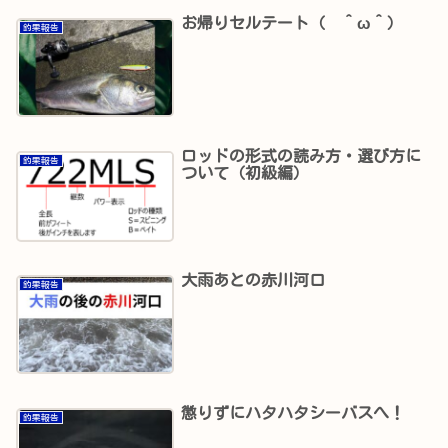
お帰りセルテート（ ＾ω＾）
釣果報告
ロッドの形式の読み方・選び方に
釣果報告
ついて（初級編）
大雨あとの赤川河口
釣果報告
懲りずにハタハタシーバスへ！
釣果報告