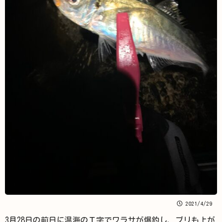
2021/4/29
3月28日の前日に温海のＴ字でワラサが爆釣し、ブリも上が