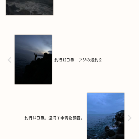
釣行12日目 アジの爆釣２
釣行14日目。温海Ｔ字青物調査。