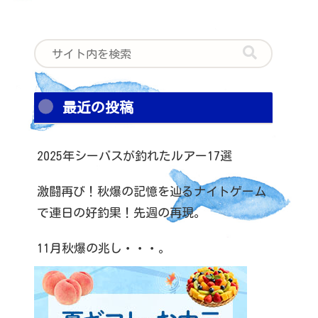
最近の投稿
2025年シーバスが釣れたルアー17選
激闘再び！秋爆の記憶を辿るナイトゲーム
で連日の好釣果！先週の再現。
11月秋爆の兆し・・・。