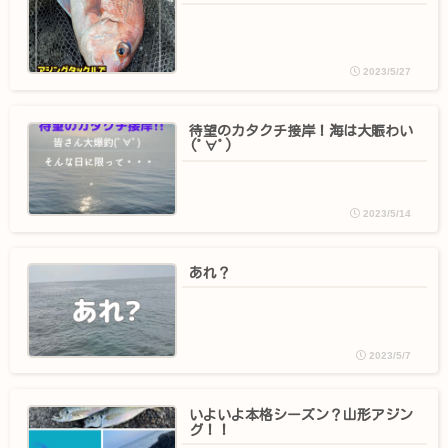
2023/5/27
待望のカタクチ接岸！海は大賑わい
(ﾟ∀ﾟ)
2023/5/14
あれ？
2023/5/7
いよいよ本格シーズン？山形アジン
グ！！