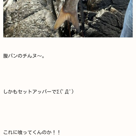
腹パンのチんヌ～。
しかもセットアッパーでΣ(ﾟДﾟ)
これに喰ってくんのか！！