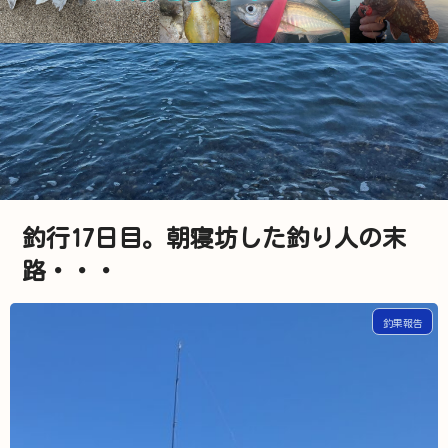
釣行17日目。朝寝坊した釣り人の末
路・・・
釣果報告