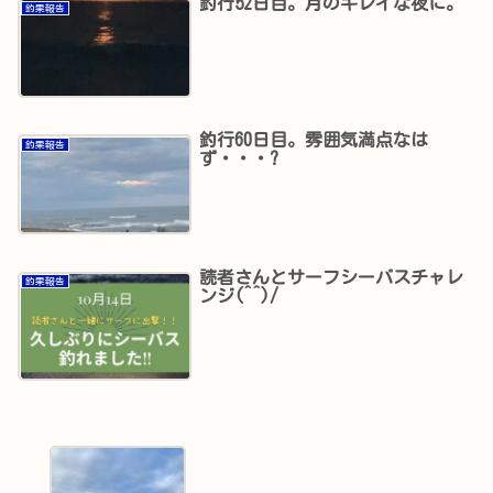
釣行52日目。月のキレイな夜に。
釣果報告
釣行60日目。雰囲気満点なは
釣果報告
ず・・・?
読者さんとサーフシーバスチャレ
釣果報告
ンジ(^^)/