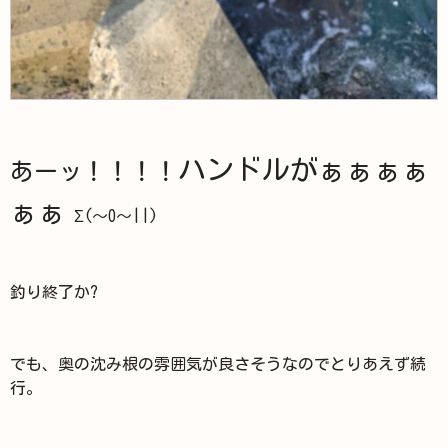
ハンドルがぁぁぁぁ
あーッ！！！！
ぁぁ
Σ(～O～||)
釣り終了か?
でも、奥の沈み根の雰囲気が良さそうなのでとりあえず続
行。