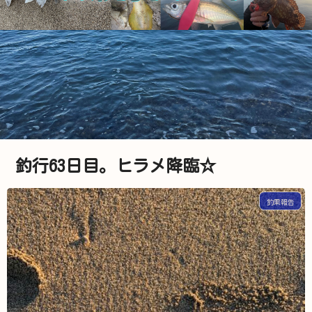
釣行63日目。ヒラメ降臨☆
釣果報告