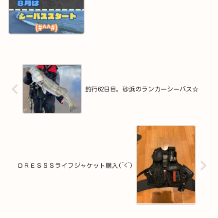
釣行62日目。砂浜のランカーシーバス☆
ＤＲＥＳＳＳライフジャケット購入(^<^)