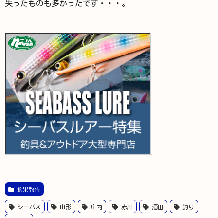
失ったものも多かったです・・・。
釣果報告
シーバス
山形
庄内
赤川
酒田
釣り