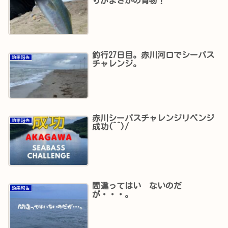
りがまさかの青物！
釣行27日目。赤川河口でシーバス
釣果報告
チャレンジ。
赤川シーバスチャレンジリベンジ
釣果報告
成功(^^)/
間違ってはい ないのだ
釣果報告
が・・・。