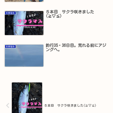
５本目 サクラ咲きました
釣果報告
(≧▽≦)
釣行35・36日目。荒れる前にアジ
釣果報告
ングへ。
５本目 サクラ咲きました(≧▽≦)