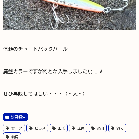
信頼のチャートバックパール
廃盤カラーですが何とか入手しました(;^_^A
ぜひ再販してほしい・・・（・人・）
釣果報告
サーフ
ヒラメ
山形
庄内
酒田
釣り
鶴岡