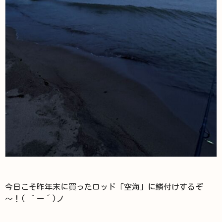
今日こそ昨年末に買ったロッド「空海」に鱗付けするぞ
～！( ｀ー´)ノ