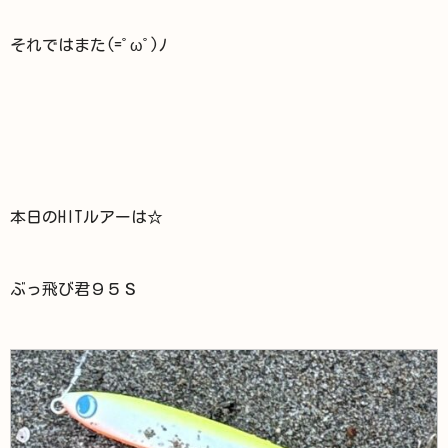
それではまた(=ﾟωﾟ)ﾉ
本日のHITルアーは☆
ぶっ飛び君９５Ｓ