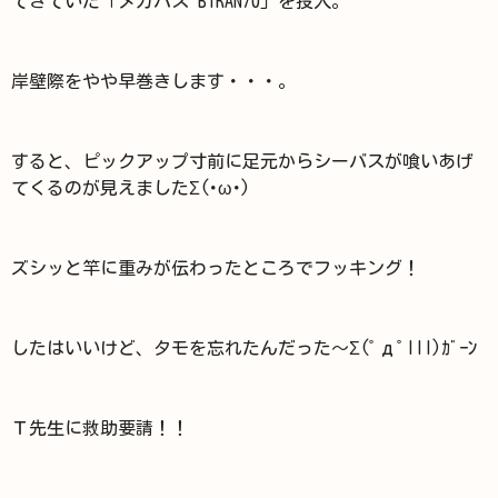
てきていた「メガバス BIRAN70」を投入。
岸壁際をやや早巻きします・・・。
すると、ピックアップ寸前に足元からシーバスが喰いあげ
てくるのが見えましたΣ(･ω･)
ズシッと竿に重みが伝わったところでフッキング！
したはいいけど、タモを忘れたんだった～Σ(ﾟдﾟlll)ｶﾞｰﾝ
Ｔ先生に救助要請！！