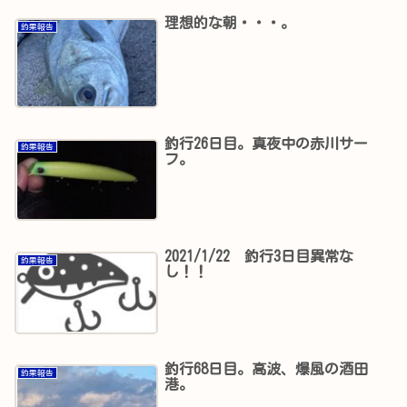
理想的な朝・・・。
釣果報告
釣行26日目。真夜中の赤川サー
釣果報告
フ。
2021/1/22 釣行3日目異常な
釣果報告
し！！
釣行68日目。高波、爆風の酒田
釣果報告
港。