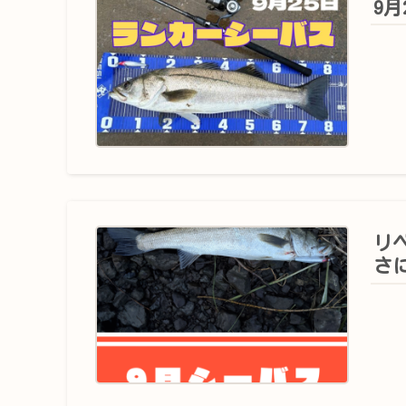
9
リ
さ