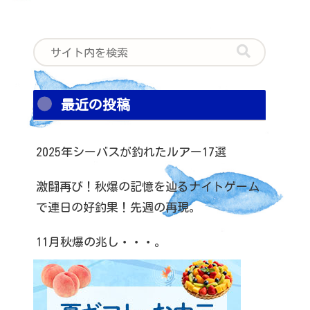
最近の投稿
2025年シーバスが釣れたルアー17選
激闘再び！秋爆の記憶を辿るナイトゲーム
で連日の好釣果！先週の再現。
11月秋爆の兆し・・・。