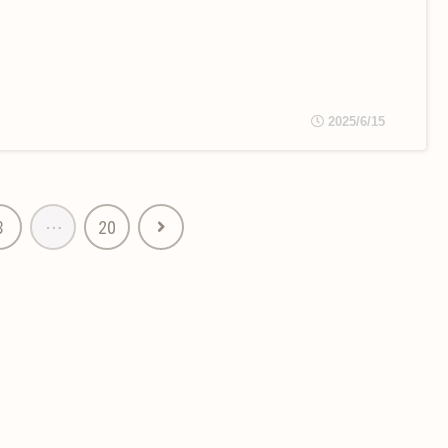
2025/6/15
3
…
20