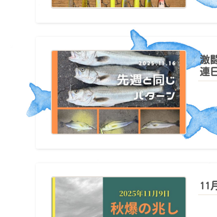
激
連
1