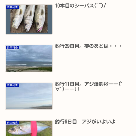
10本目のシーバス(^^)/
釣果報告
釣行29日目。夢のあとは・・・
釣果報告
釣行11日目。アジ爆釣ｷﾀ――(ﾟ
釣果報告
∀ﾟ)――!!
釣行6日目 アジがいよいよ
釣果報告