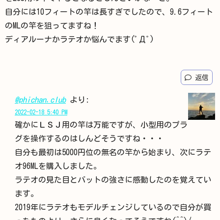
自分には10フィートの竿は長すぎでしたので、9.6フィート
のMLの竿を狙ってますね！
ディアルーナかラテオか悩んでます(ﾟДﾟ)
返信
@phichan.club
より:
2022-02-18 5:40 PM
確かにＬＳＪ用の竿は万能ですが、小型用のプラ
グを操作するのはしんどそうですね・・・
自分も最初は5000円位の無名の竿から始まり、次にラテ
オ96MLを購入しました。
ラテオの見た目とバットの強さに感動したのを覚えてい
ます。
2019年にラテオもモデルチェンジしているので自分が買