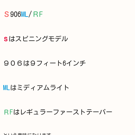
Ｓ
906
ML
/
ＲF
はスピニング
モデル
Ｓ
９０６
は９フィート6インチ
ML
はミディアムライト
Ｒ
F
はレギュラーファーストテーパー